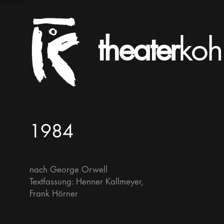
theater
koh
1984
nach George Orwell
Textfassung: Henner Kallmeyer,
Frank Hörner