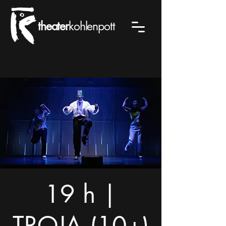
theater
kohlenpott
19 h |
TROJA (10+)