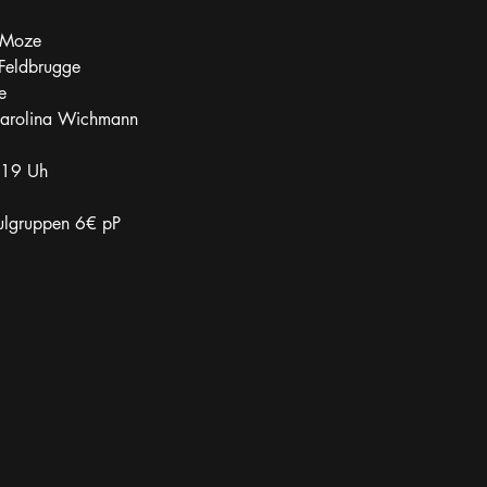
-Moze
Feldbrugge
e
 Carolina Wichmann
 19 Uh
ulgruppen 6€ pP