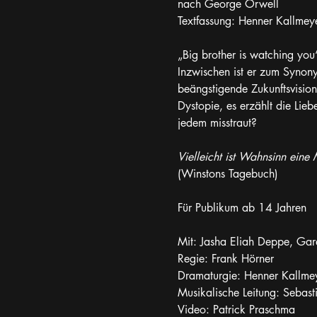
nach George Orwell
Textfassung: Henner Kallmey
„Big brother is watching yo
Inzwischen ist er zum Synon
beängstigende Zukunftsvision
Dystopie, es erzählt die Lie
jedem misstraut?
Vielleicht ist Wahnsinn eine 
(Winstons Tagebuch)
Für Publikum ab 14 Jahren
Mit: Jasha Eliah Deppe, Gar
Regie: Frank Hörner
Dramaturgie: Henner Kallme
Musikalische Leitung: Sebas
Video: Patrick Praschma