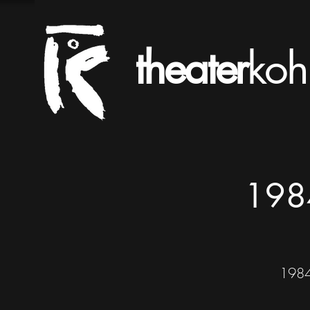
theater
koh
1984
1984