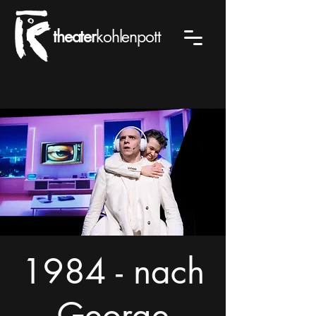
theater
kohlenpott
1984 - nach
George