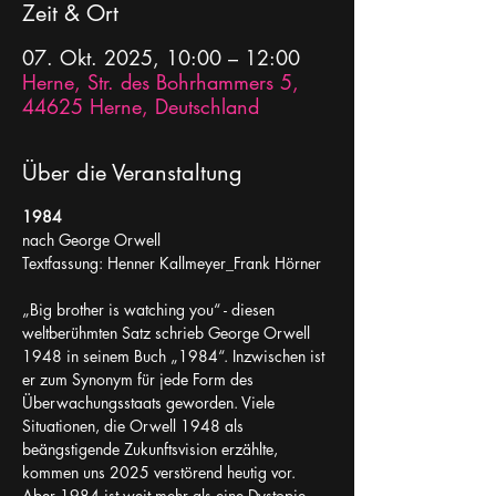
Zeit & Ort
07. Okt. 2025, 10:00 – 12:00
Herne, Str. des Bohrhammers 5,
44625 Herne, Deutschland
Über die Veranstaltung
1984 
nach George Orwell
Textfassung: Henner Kallmeyer_Frank Hörner
„Big brother is watching you“ - diesen 
weltberühmten Satz schrieb George Orwell 
1948 in seinem Buch „1984“. Inzwischen ist 
er zum Synonym für jede Form des 
Überwachungsstaats geworden. Viele 
Situationen, die Orwell 1948 als 
beängstigende Zukunftsvision erzählte, 
kommen uns 2025 verstörend heutig vor. 
Aber 1984 ist weit mehr als eine Dystopie, 