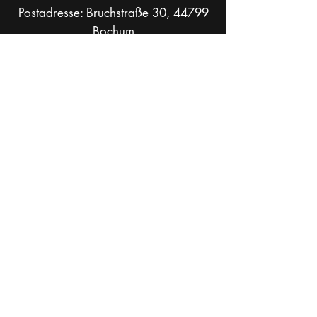
Postadresse: Bruchstraße 30, 44799
Bochum
info[at]theaterkohlenpott.de
Mobil +49 _
162 286 90 37
Socials
Kontakt & Adressen
Karten & Preise
Anfahrt