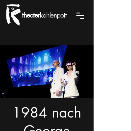
theater
kohlenpott
1984 nach
George