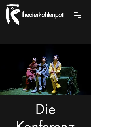
theater
kohlenpott
Die
Konferenz