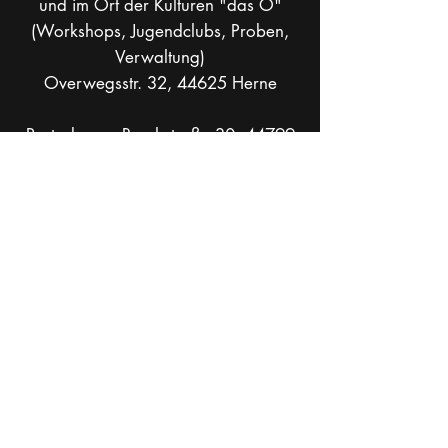
und im Ort der Kulturen "das O"
(Workshops, Jugendclubs, Proben,
Verwaltung)
Overwegsstr. 32, 44625 Herne
Postadresse: Bruchstraße 30, 44799
Bochum
info[at]theaterkohlenpott.de
Mobil +49 _
162 286 90 37
Socials