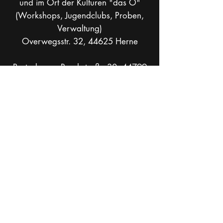
und im Ort der Kulturen "das O"
(Workshops, Jugendclubs, Proben,
Verwaltung)
Overwegsstr. 32, 44625 Herne
Postadresse: Bruchstraße 30, 44799
Bochum
info[at]theaterkohlenpott.de
Mobil +49 _
162 286 90 37
Socials