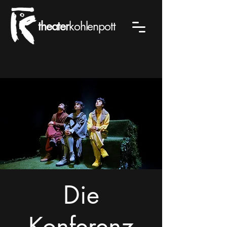
theater
kohlenpott
Die
Konferenz