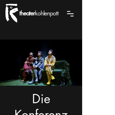
theater
kohlenpott
Die
Konferenz