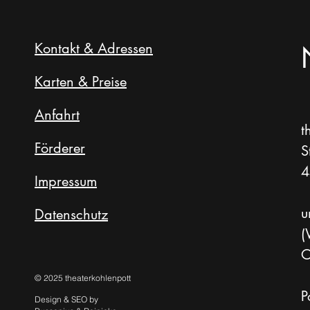
Kontakt & Adressen
Karten & Preise
Anfahrt
t
Förderer
S
4
Impressum
u
Datenschutz
(
O
© 2025 theaterkohlenpott
P
Design & SEO by