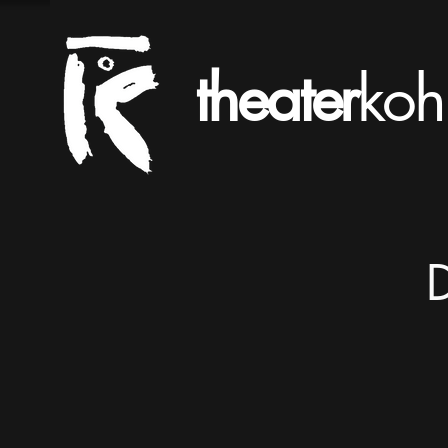
theater
koh
D