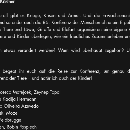
Kästner
berall gibt es Kriege, Krisen und Armut. Und die Erwachsenen?
nd so endet auch die 86. Konferenz der Menschen ohne ein Ergeb
 Tiere und Löwe, Giraffe und Elefant organisieren eine eigene Ko
iere und Kinder überlegen, wie ein friedliches Zusammenleben und
nn etwas verändert werden? Wem wird überhaupt zugehört? Und
begebt ihr euch auf die Reise zur Konferenz, um genau das
enz der Tiere – und natürlich auch der Kinder!
ncesco Matejcek, Zeynep Topal
a Kadija Herrmann
o Oliveira Azevedo 
wski Moze
 Feldbrugge
en, Robin Pospiech