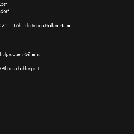
Kost
dorf
026 _ 16h, Flottmann-Hallen Herne
chulgruppen 6€ erm.
@theaterkohlenpott