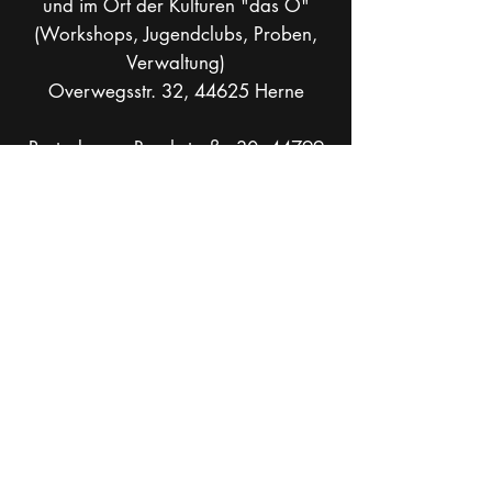
und im Ort der Kulturen "das O"
(Workshops, Jugendclubs, Proben,
Verwaltung)
Overwegsstr. 32, 44625 Herne
Postadresse: Bruchstraße 30, 44799
Bochum
info[at]theaterkohlenpott.de
Mobil +49 _
162 286 90 37
Socials