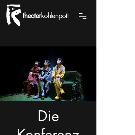
theater
kohlenpott
Die
Konferenz