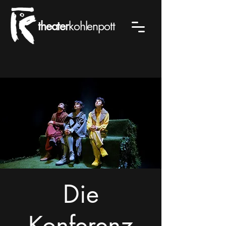
theater
kohlenpott
Die
Konferenz