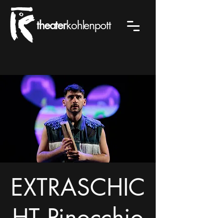
theater
kohlenpott
EXTRASCHIC
HT Pinocchio