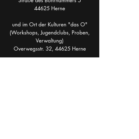
Straße des Bohrhammers 5
44625 Herne
und im Ort der Kulturen "das O"
(Workshops, Jugendclubs, Proben,
Verwaltung)
Overwegsstr. 32, 44625 Herne
Postadresse: Bruchstraße 30, 44799
Bochum
info[at]theaterkohlenpott.de
Mobil +49 _
162 286 90 37
Socials