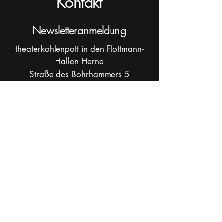
Kontakt
Newsletteranmeldung
theaterkohlenpott in den Flottmann-
Hallen Herne
Straße des Bohrhammers 5
44625 Herne
und im Ort der Kulturen "das O"
(Workshops, Jugendclubs, Proben,
Verwaltung)
Overwegsstr. 32, 44625 Herne
Postadresse: Bruchstraße 30, 44799
Bochum
info[at]theaterkohlenpott.de