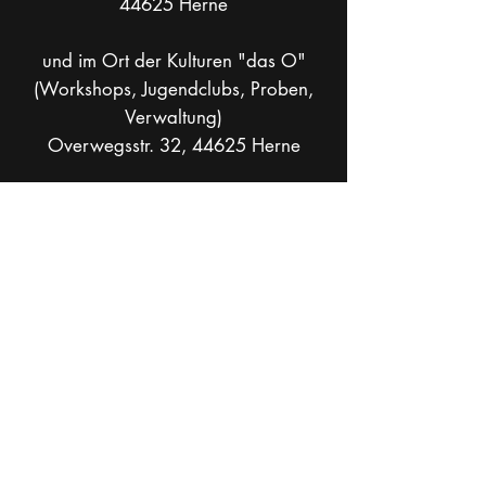
44625 Herne
und im Ort der Kulturen "das O"
(Workshops, Jugendclubs, Proben,
Verwaltung)
Overwegsstr. 32, 44625 Herne
Postadresse: Bruchstraße 30, 44799
Bochum
info[at]theaterkohlenpott.de
Mobil +49 _
162 286 90 37
Socials