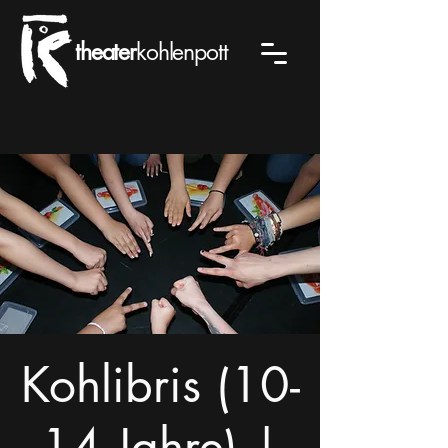
theater
kohlenpott
Kohlibris (10-
14 Jahre) |