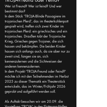
TROJA-Freund oder Feind?
Wer ist Freund? Wer ist feind? Und wer 
bestimmt das?
In dem Stück 'TROJA-Blinde Passagiere im 
trojanischen Pferd', das im theaterkohlenpott 
gespielt wird, treffen sich zwei Kinder im 
trojanischen Pferd: ein griechisches und ein 
trojanisches. Draußen tobt der Trojanische 
Krieg, Griechen gegen Trojaner, die sich 
hassen und bekämpfen. Die beiden Kinder 
hassen sich anfangs auch, da sie aber nur zu 
zweit sind, fangen sie an, sich 
kennenzulernen und die Sichtweisen der 
anderen kennenzulernen. 
In dem Projekt 'TROJA-Freund oder Feind?' 
möchte ich mit den Teilnehmenden im Herbst 
2025 zu dieser Thematik ein Theaterstück 
entwickeln, das im Winter/Frühjahr 2026 
geprobt und aufgeführt werden soll.
Als Auftakt besuchen wir am 20.09. die 
Vorstellung 'TROJA' in den Flottmann-Hallen. 