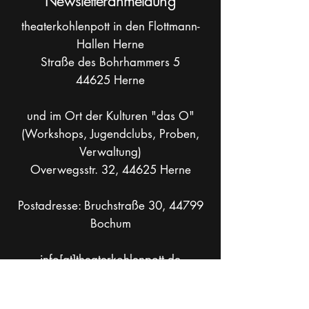
Newsletteranmeldung
theaterkohlenpott in den Flottmann-
Hallen Herne
Straße des Bohrhammers 5
44625 Herne
und im Ort der Kulturen "das O"
(Workshops, Jugendclubs, Proben,
Verwaltung)
Overwegsstr. 32, 44625 Herne
Postadresse: Bruchstraße 30, 44799
Bochum
info[at]theaterkohlenpott.de
Mobil +49 _
162 286 90 37