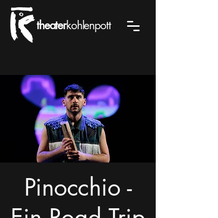
theater
kohlenpott
Pinocchio -
Ein Road Trip