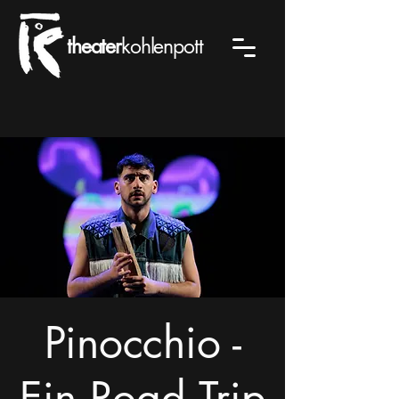
theater
kohlenpott
Pinocchio -
Ein Road Trip