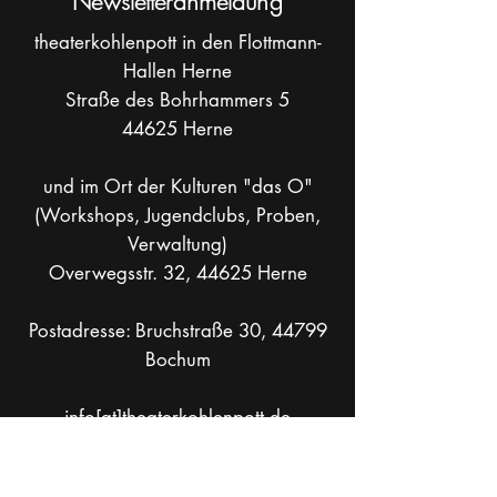
Newsletteranmeldung
theaterkohlenpott in den Flottmann-
Hallen Herne
Straße des Bohrhammers 5
44625 Herne
und im Ort der Kulturen "das O"
(Workshops, Jugendclubs, Proben,
Verwaltung)
Overwegsstr. 32, 44625 Herne
Postadresse: Bruchstraße 30, 44799
Bochum
info[at]theaterkohlenpott.de
Mobil +49 _
162 286 90 37