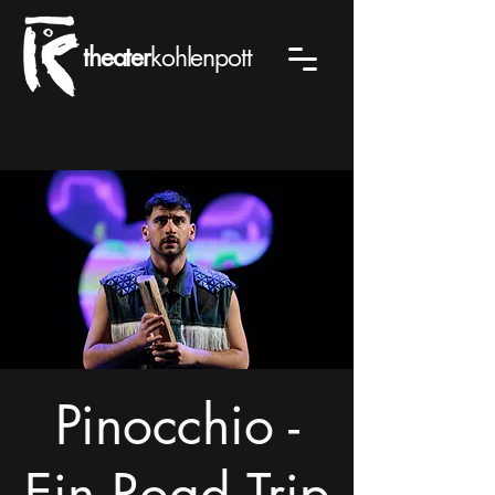
theater
kohlenpott
Pinocchio -
Ein Road Trip