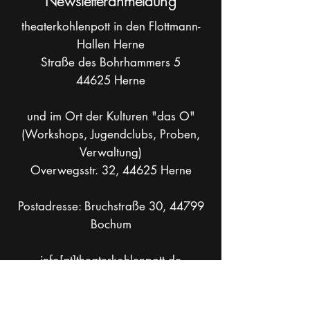
Newsletteranmeldung
theaterkohlenpott in den Flottmann-
Hallen Herne
Straße des Bohrhammers 5
44625 Herne
und im Ort der Kulturen "das O"
(Workshops, Jugendclubs, Proben,
Verwaltung)
Overwegsstr. 32, 44625 Herne
Postadresse: Bruchstraße 30, 44799
Bochum
info[at]theaterkohlenpott.de
Mobil +49 _
162 286 90 37