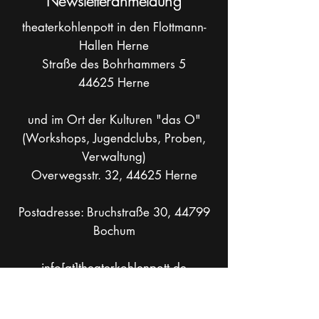
Newsletteranmeldung
theaterkohlenpott in den Flottmann-
Hallen Herne
Straße des Bohrhammers 5
44625 Herne
und im Ort der Kulturen "das O"
(Workshops, Jugendclubs, Proben,
Verwaltung)
Overwegsstr. 32, 44625 Herne
Postadresse: Bruchstraße 30, 44799
Bochum
info[at]theaterkohlenpott.de
Mobil +49 _
162 286 90 37