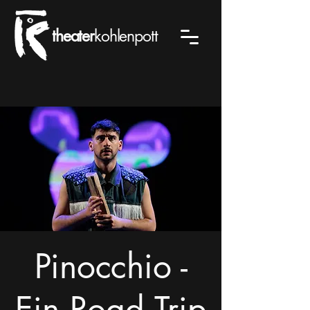
theater
kohlenpott
Pinocchio -
Ein Road Trip