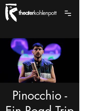
theater
kohlenpott
Pinocchio -
Ein Road Trip