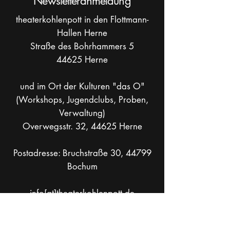
Newsletteranmeldung
theaterkohlenpott in den Flottmann-
Hallen Herne
Straße des Bohrhammers 5
44625 Herne
und im Ort der Kulturen "das O"
(Workshops, Jugendclubs, Proben,
Verwaltung)
Overwegsstr. 32, 44625 Herne
Postadresse: Bruchstraße 30, 44799
Bochum
info[at]theaterkohlenpott.de
Mobil +49 _
162 286 90 37