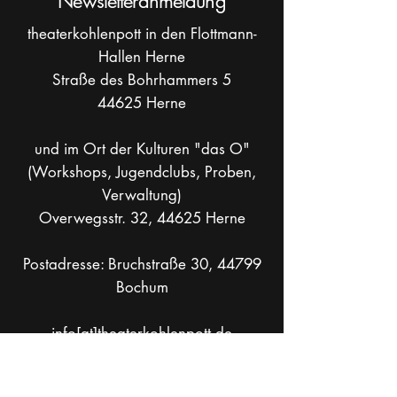
Newsletteranmeldung
theaterkohlenpott in den Flottmann-
Hallen Herne
Straße des Bohrhammers 5
44625 Herne
und im Ort der Kulturen "das O"
(Workshops, Jugendclubs, Proben,
Verwaltung)
Overwegsstr. 32, 44625 Herne
Postadresse: Bruchstraße 30, 44799
Bochum
info[at]theaterkohlenpott.de
Mobil +49 _
162 286 90 37