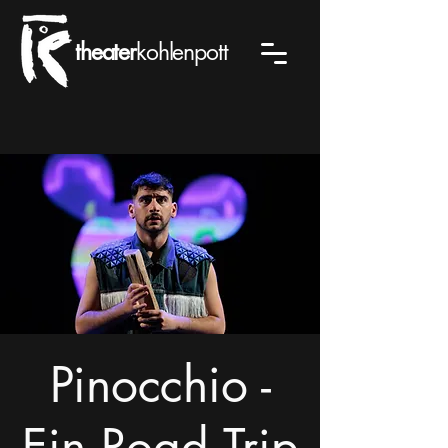
theater
kohlenpott
Pinocchio -
Ein Road Trip