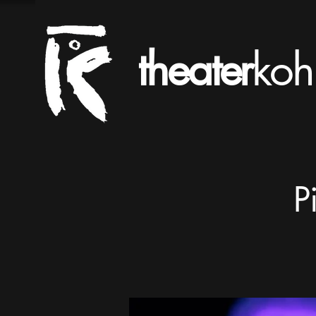
theater
koh
P