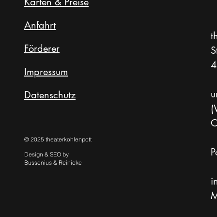
Karten & Preise
Anfahrt
t
Förderer
S
4
Impressum
u
Datenschutz
(
O
© 2025 theaterkohlenpott
P
Design & SEO by
Bussenius & Reinicke
i
M