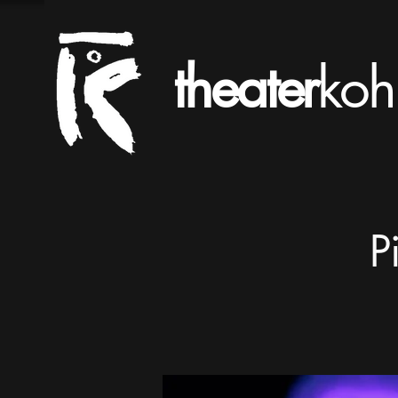
theater
koh
P