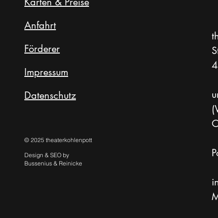
Karten & Preise
Anfahrt
t
Förderer
S
4
Impressum
u
Datenschutz
(
O
© 2025 theaterkohlenpott
P
Design & SEO by
Bussenius & Reinicke
i
M