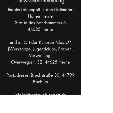
Newsletteranmeldung
theaterkohlenpott in den Flottmann-
Hallen Herne
Straße des Bohrhammers 5
44625 Herne
und im Ort der Kulturen "das O"
(Workshops, Jugendclubs, Proben,
Verwaltung)
Overwegsstr. 32, 44625 Herne
Postadresse: Bruchstraße 30, 44799
Bochum
info[at]theaterkohlenpott.de
Mobil +49 _
162 286 90 37