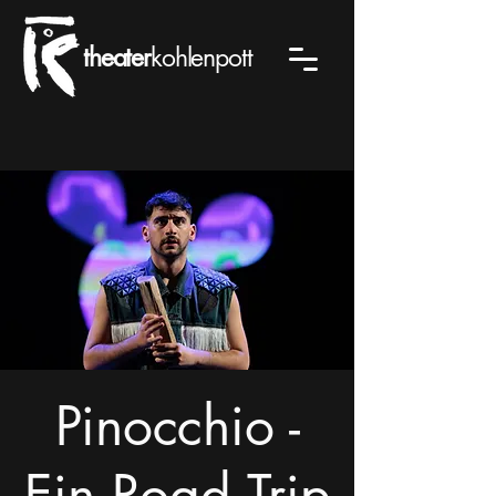
theater
kohlenpott
Pinocchio -
Ein Road Trip