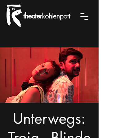
theater
kohlenpott
Unterwegs:
Troja - Blinde