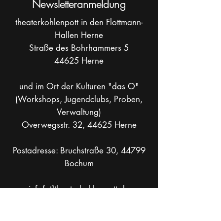
Newsletteranmeldung
theaterkohlenpott in den Flottmann-
Hallen Herne
Straße des Bohrhammers 5
44625 Herne
und im Ort der Kulturen "das O"
(Workshops, Jugendclubs, Proben,
Verwaltung)
Overwegsstr. 32, 44625 Herne
Postadresse: Bruchstraße 30, 44799
Bochum
info[at]theaterkohlenpott.de
Mobil +49 _
162 286 90 37