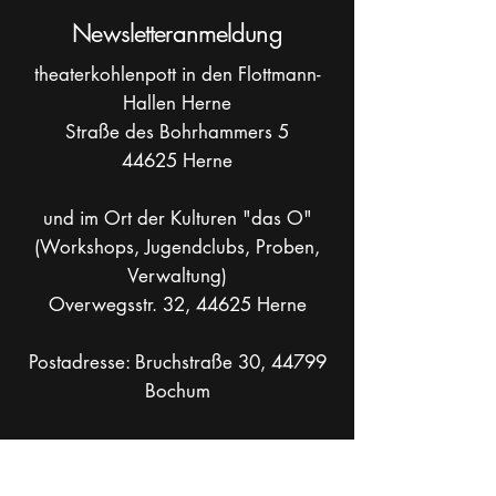
Newsletteranmeldung
theaterkohlenpott in den Flottmann-
Hallen Herne
Straße des Bohrhammers 5
44625 Herne
und im Ort der Kulturen "das O"
(Workshops, Jugendclubs, Proben,
Verwaltung)
Overwegsstr. 32, 44625 Herne
Postadresse: Bruchstraße 30, 44799
Bochum
info[at]theaterkohlenpott.de
Mobil +49 _
162 286 90 37