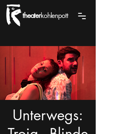
theater
kohlenpott
Unterwegs:
Troja - Blinde