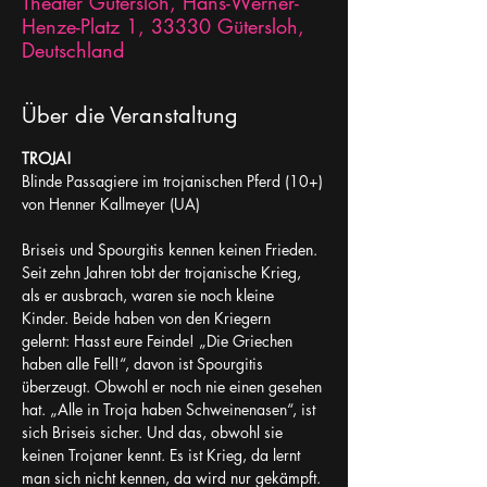
Theater Gütersloh, Hans-Werner-
Henze-Platz 1, 33330 Gütersloh,
Deutschland
Über die Veranstaltung
TROJA!
Blinde Passagiere im trojanischen Pferd (10+)
von Henner Kallmeyer (UA)
Briseis und Spourgitis kennen keinen Frieden. 
Seit zehn Jahren tobt der trojanische Krieg, 
als er ausbrach, waren sie noch kleine 
Kinder. Beide haben von den Kriegern 
gelernt: Hasst eure Feinde! „Die Griechen 
haben alle Fell!“, davon ist Spourgitis 
überzeugt. Obwohl er noch nie einen gesehen 
hat. „Alle in Troja haben Schweinenasen“, ist 
sich Briseis sicher. Und das, obwohl sie 
keinen Trojaner kennt. Es ist Krieg, da lernt 
man sich nicht kennen, da wird nur gekämpft.