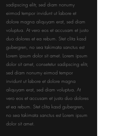
sadipscing elitr, sed diam nonumy
eirmod tempor invidunt ut labore et
dolore magna aliquyam erat, sed diam
voluptua. At vero eos et accusam et justo
duo dolores et ea rebum. Stet clita kasd
gubergren, no sea takimata sanctus est
Lorem ipsum dolor sit amet. Lorem ipsum
dolor sit amet, consetetur sadipscing elitr,
sed diam nonumy eirmod tempor
invidunt ut labore et dolore magna
aliquyam erat, sed diam voluptua. At
vero eos et accusam et justo duo dolores
et ea rebum. Stet clita kasd gubergren,
no sea takimata sanctus est Lorem ipsum
dolor sit amet.