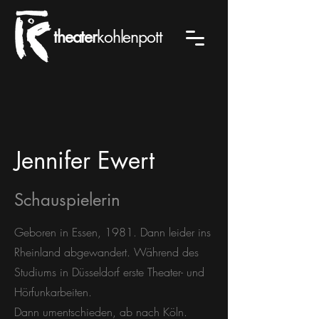
theater
kohlenpott
Jennifer Ewert
Schauspielerin
Geboren in Essen, 1981. Dann leider ins
Rheinland abgewandert. Während des
Studiums in Düsseldorf erste Theater- und
Hörfunkarbeiten.
Dann umentschieden, ab nach Köln.