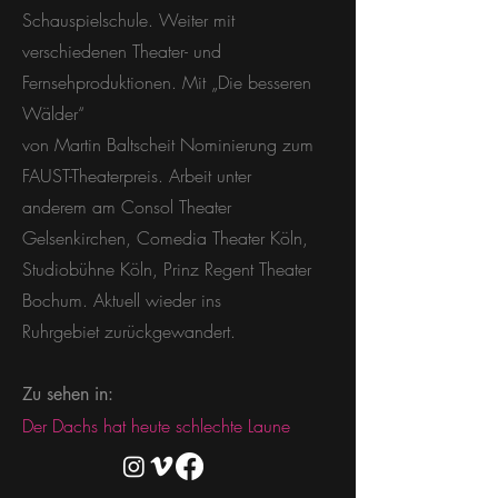
Schauspielschule. Weiter mit
verschiedenen Theater- und
Fernsehproduktionen. Mit „Die besseren
Wälder“
von Martin Baltscheit Nominierung zum
FAUST-Theaterpreis. Arbeit unter
anderem am Consol Theater
Gelsenkirchen, Comedia Theater Köln,
Studiobühne Köln, Prinz Regent Theater
Bochum. Aktuell wieder ins
Ruhrgebiet zurückgewandert.
Zu sehen in:
Der Dachs hat heute schlechte Laune