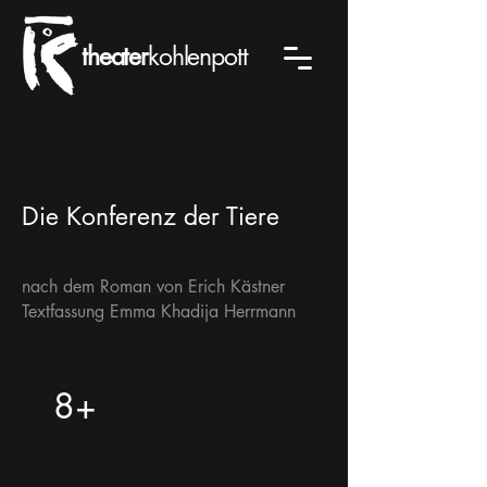
theater
kohlenpott
Die Konferenz der Tiere
nach dem Roman von Erich Kästner
Textfassung Emma Khadija Herrmann
8+