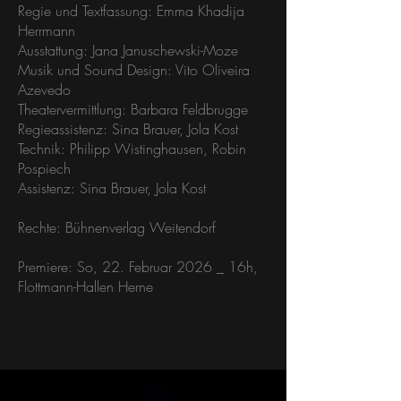
Regie und Textfassung: Emma Khadija
Herrmann
Ausstattung: Jana Januschewski-Moze
Musik und Sound Design: Vito Oliveira
Azevedo
Theatervermittlung: Barbara Feldbrugge
Regieassistenz: Sina Brauer, Jola Kost
Technik: Philipp Wistinghausen, Robin
Pospiech
Assistenz: Sina Brauer, Jola Kost
Rechte: Bühnenverlag Weitendorf
Premiere: So, 22. Februar 2026 _ 16h,
Flottmann-Hallen Herne