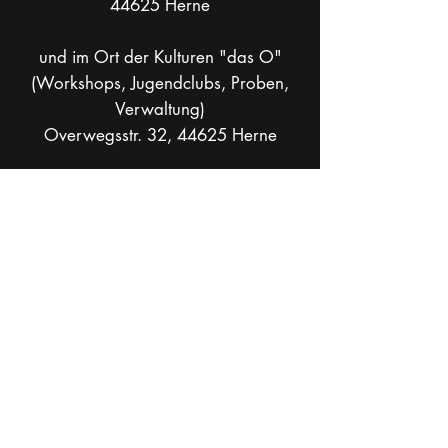
44625 Herne
und im Ort der Kulturen "das O"
(Workshops, Jugendclubs, Proben,
Verwaltung)
Overwegsstr. 32, 44625 Herne
Postadresse: Bruchstraße 30, 44799
Bochum
info[at]theaterkohlenpott.de
Mobil +49 _
162 286 90 37
Socials