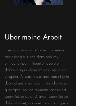
Über meine Arbeit
Lorem ipsum dolor sit amet, consetetur
sadipscing elitr, sed diam nonumy
eirmod tempor invidunt ut labore et
dolore magna aliquyam erat, sed diam
voluptua. At vero eos et accusam et justo
duo dolores et ea rebum. Stet clita kasd
gubergren, no sea takimata sanctus est
Lorem ipsum dolor sit amet. Lorem ipsum
dolor sit amet, consetetur sadipscing elitr,