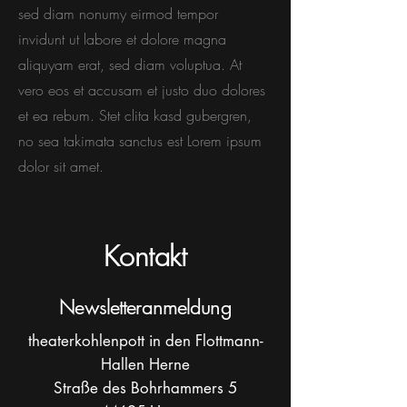
sed diam nonumy eirmod tempor
invidunt ut labore et dolore magna
aliquyam erat, sed diam voluptua. At
vero eos et accusam et justo duo dolores
et ea rebum. Stet clita kasd gubergren,
no sea takimata sanctus est Lorem ipsum
dolor sit amet.
Kontakt
Newsletteranmeldung
theaterkohlenpott in den Flottmann-
Hallen Herne
Straße des Bohrhammers 5