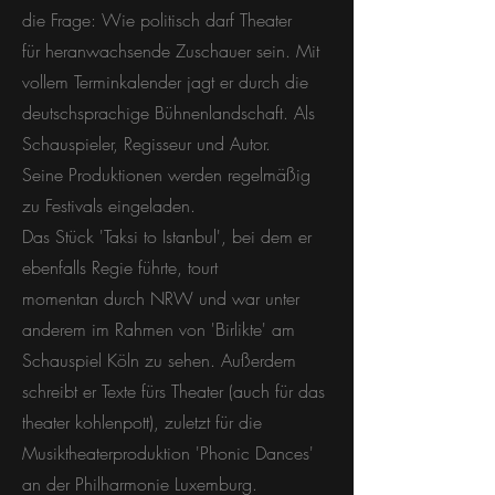
die Frage: Wie politisch darf Theater
für heranwachsende Zuschauer sein. Mit
vollem Terminkalender jagt er durch die
deutschsprachige Bühnenlandschaft. Als
Schauspieler, Regisseur und Autor.
Seine Produktionen werden regelmäßig
zu Festivals eingeladen.
Das Stück 'Taksi to Istanbul', bei dem er
ebenfalls Regie führte, tourt
momentan durch NRW und war unter
anderem im Rahmen von 'Birlikte' am
Schauspiel Köln zu sehen. Außerdem
schreibt er Texte fürs Theater (auch für das
theater kohlenpott), zuletzt für die
Musiktheaterproduktion 'Phonic Dances'
an der Philharmonie Luxemburg.