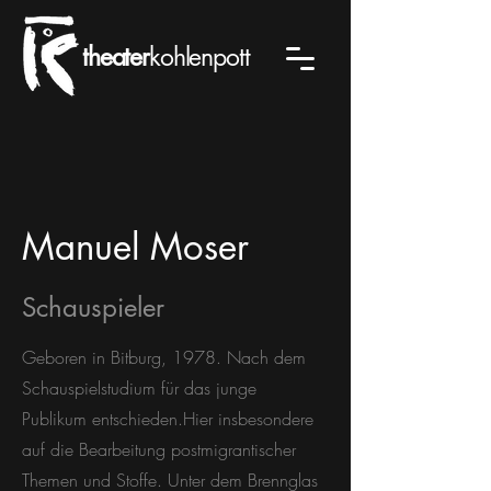
theater
kohlenpott
Manuel Moser
Schauspieler
Geboren in Bitburg, 1978. Nach dem
Schauspielstudium für das junge
Publikum entschieden.Hier insbesondere
auf die Bearbeitung postmigrantischer
Themen und Stoffe. Unter dem Brennglas