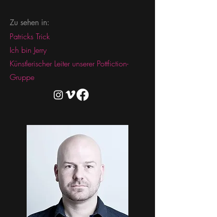
Zu sehen in:
Patricks Trick
Ich bin Jerry
Künstlerischer Leiter unserer Pottfiction-
Gruppe