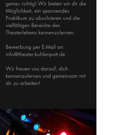
genau richtig! Wir bieten wir dir die
Möglichkeit, ein spannendes
Praktikum zu absolvieren und die
vielfältigen Bereiche des
Theaterlebens kennenzulernen.
Bewerbung per E-Mail an:
info@theater.kohlenpott.de
Wir freuen uns darauf, dich
kennenzulernen und gemeinsam mit
dir zu arbeiten!