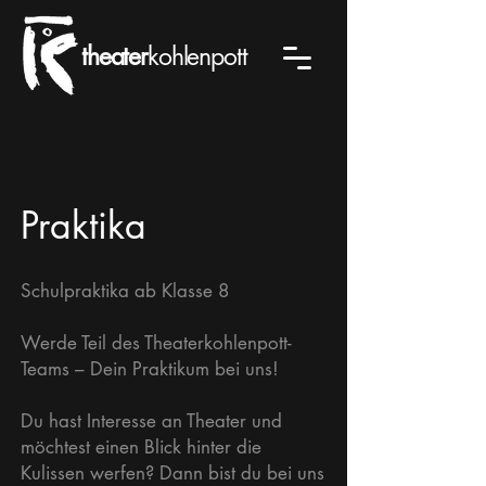
theater
kohlenpott
Praktika
Schulpraktika ab Klasse 8
Werde Teil des Theaterkohlenpott-
Teams – Dein Praktikum bei uns!
Du hast Interesse an Theater und
möchtest einen Blick hinter die
Kulissen werfen? Dann bist du bei uns