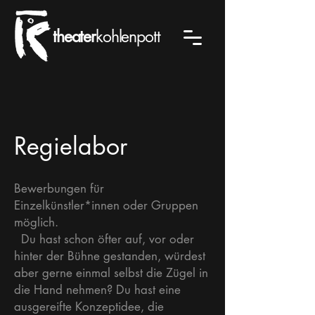
theater
kohlenpott
Regielabor
Bewerbungen für
Einzelkünstler*innen oder Gruppen
möglich.
Du hast schon öfter auf, vor oder
hinter der Bühne gestanden, würdest
aber gerne einmal selbst die Zügel in
die Hand nehmen? Du hast eine
ausgereifte Konzeptidee, die