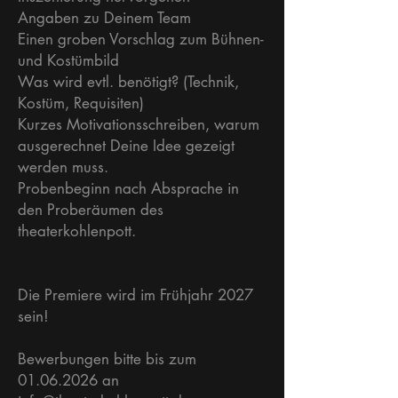
Angaben zu Deinem Team
Einen groben Vorschlag zum Bühnen-
und Kostümbild
Was wird evtl. benötigt? (Technik,
Kostüm, Requisiten)
Kurzes Motivationsschreiben, warum
ausgerechnet Deine Idee gezeigt
werden muss.
Probenbeginn nach Absprache in
den Proberäumen des
theaterkohlenpott.
Die Premiere wird im Frühjahr 2027
sein!
Bewerbungen bitte bis zum
01.06.2026 an