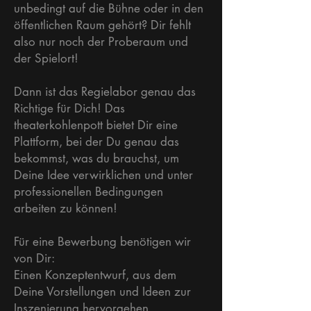
unbedingt auf die Bühne oder in den
öffentlichen Raum gehört? Dir fehlt
also nur noch der Proberaum und
der Spielort!
Dann ist das Regielabor genau das
Richtige für Dich! Das
theaterkohlenpott bietet Dir eine
Plattform, bei der Du genau das
bekommst, was du brauchst, um
Deine Idee verwirklichen und unter
professionellen Bedingungen
arbeiten zu können!
Für eine Bewerbung benötigen wir
von Dir:
Einen Konzeptentwurf, aus dem
Deine Vorstellungen und Ideen zur
Inszenierung hervorgehen