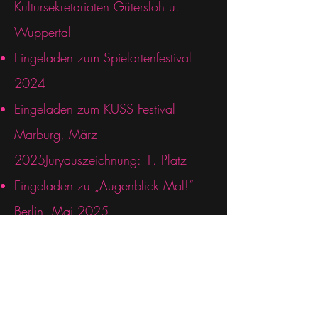
Kultursekretariaten Gütersloh u.
Wuppertal
Eingeladen zum Spielartenfestival
2024
Eingeladen zum KUSS Festival
Marburg, März
2025Juryauszeichnung: 1. Platz
Eingeladen zu „Augenblick Mal!“
Berlin, Mai 2025,
Eingeladen zu „Augen Auf!“,
Winterthur, Mai 2025
Eingeladen zum Festival Starke
Stücke, Frankfurt