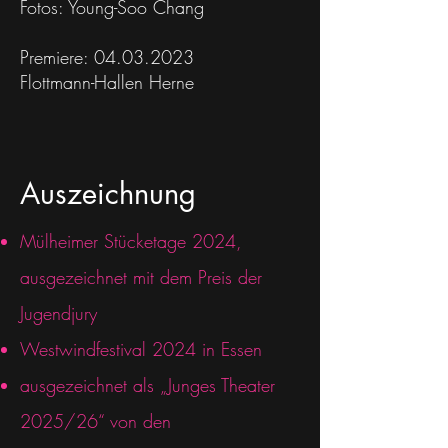
Fotos: Young-Soo Chang
​Premiere:
04.03.2023
Flottmann-Hallen Herne
Auszeichnung
Mülheimer Stücketage 2024,
ausgezeichnet mit dem Preis der
Jugendjury
Westwindfestival 2024 in Essen
ausgezeichnet als „Junges Theater
2025/26“ von den