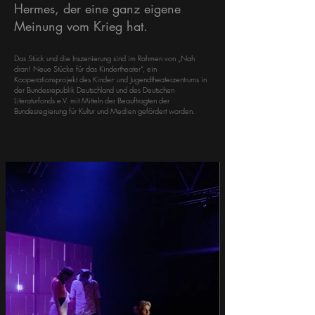
Hermes, der eine ganz eigene
Meinung vom Krieg hat.
Das Stück und die Inszenierung sind im Rahmen von „Nah
dran! Neue Stücke für das Kindertheater“, ein
Kooperationsprojekt des Kinder- und Jugendtheaterzentrums in
der Bundesrepublik Deutschland und des Deutschen
Literaturfonds e.V. mit Mitteln der Beauftragten der
Bundesregierung für Kultur und Medien gefördert worden.