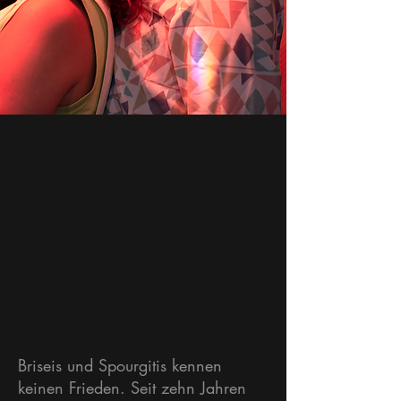
Briseis und Spourgitis kennen
keinen Frieden. Seit zehn Jahren