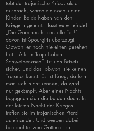
tobt der trojanische Krieg, als er
ausbrach, waren sie noch kleine
Kinder. Beide haben von den
Kriegern gelernt: Hasst eure Feinde!
„Die Griechen haben alle Fell!“
davon ist Spourgitis überzeugt.
Obwohl er noch nie einen gesehen
hat. „Alle in Troja haben
Schweinenasen“, ist sich Briseis
sicher. Und das, obwohl sie keinen
Trojaner kennt. Es ist Krieg, da lernt
man sich nicht kennen, da wird
nur gekämpft.
Aber eines Nachts
begegnen sich die beiden doch. In
der letzten Nacht des Krieges
treffen sie im trojanischen Pferd
aufeinander. Und werden dabei
beobachtet vom Götterboten