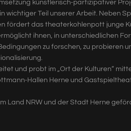
setzung künstlerisch-partizipativer Proj
n wichtiger Teil unserer Arbeit. Neben Spi
 fördert das theaterkohlenpott junge K
rmöglicht ihnen, in unterschiedlichen F
Bedingungen zu forschen, zu probieren un
ionalisierung.
et und probt im „Ort der Kulturen“ mitte
Flottmann-Hallen Herne und Gastspielthea
l vom Land NRW und der Stadt Herne geför