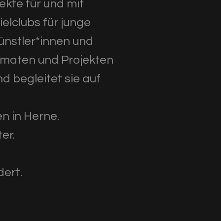
ekte für und mit
elclubs für junge
ünstler*innen und
ormaten und Projekten
d begleitet sie auf
n in Herne.
ter.
dert.