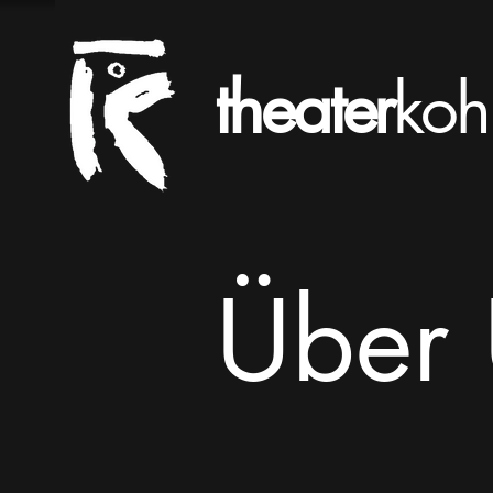
theater
koh
Über