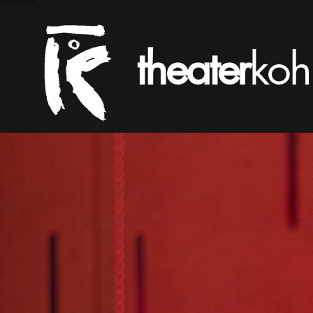
theater
koh
Troja
10+