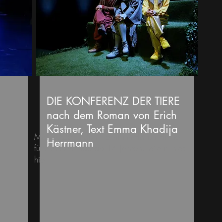
DIE KONFERENZ DER TIERE
nach dem Roman von Erich
Kästner, Text Emma Khadija
Mai 2026 in den Flottmann-Hallen Herne ​​
Herrmann
für Zuschauende ab 14 Jahren. Mehr Infos
hier ​ ​
Juli 2026
in den
Flottmann-Hallen Herne
erne
für Zuschauende ab 8 Jahren
en.