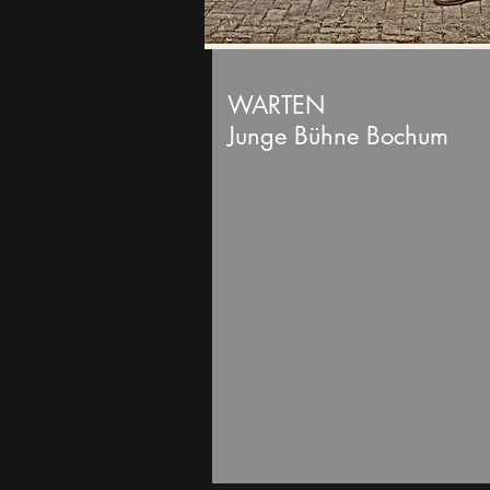
WARTEN
Junge Bühne Bochum
In Kooperation mit
theaterkohlenpott &
Maschinenhaus Essen
Juli 2026
Alter Wartesaal Herne
für Zuschauende ab 5 Jahr
Mehr Infos
hier