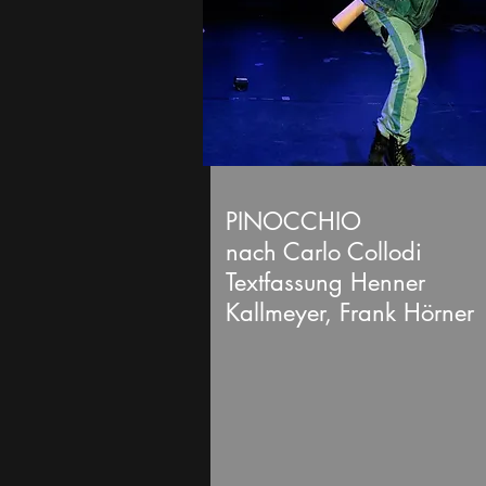
PINOCCHIO
nach Carlo Collodi
Textfassung Henner
Kallmeyer, Frank Hörner
Die letzten Male!
Juni 2026
in den
Flottmann-Hallen H
für Zuschauende ab 6 Jahr